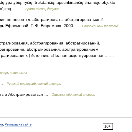
ų ypatybių, ryšių, trukdančių, apsunkinančių tiriamojo objekto
grinėjimą.… …
Sporto terminų žodynas
ия по несов. гл. абстрагировать, абстрагироваться 2.
варь Ефремовой. Т. Ф. Ефремова. 2000 …
Современный толковый
трагирования, абстрагирования, абстрагирований,
рагирование, абстрагирования, абстрагированием,
страгированиях (Источник: «Полная акцентуированная… …
оварь антонимов
я …
Русский орфографический словарь
ать и Абстрагироваться …
Энциклопедический словарь
ка
,
Реклама на сайте
18+