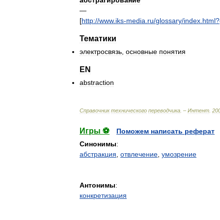
абстрагирование
—
[
http:
//
www
.
iks
-
media
.
ru
/
glossary
/
index
.
html
?
Тематики
электросвязь
,
основные
понятия
EN
abstraction
Справочник
технического
переводчика
. –
Интент
.
20
Игры ⚽
Поможем написать реферат
Синонимы
:
абстракция
,
отвлечение
,
умозрение
Антонимы
:
конкретизация