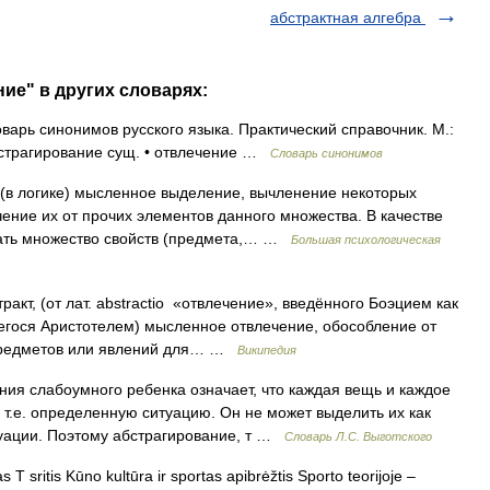
абстрактная алгебра
ие" в других словарях:
варь синонимов русского языка. Практический справочник. М.:
абстрагирование сущ. • отвлечение …
Словарь синонимов
) (в логике) мысленное выделение, вычленение некоторых
ение их от прочих элементов данного множества. В качестве
пать множество свойств (предмета,… …
Большая психологическая
акт, (от лат. abstractio «отвлечение», введённого Боэцием как
егося Аристотелем) мысленное отвлечение, обособление от
й предметов или явлений для… …
Википедия
я слабоумного ребенка означает, что каждая вещь и каждое
 т.е. определенную ситуацию. Он не может выделить их как
туации. Поэтому абстрагирование, т …
Словарь Л.С. Выготского
 sritis Kūno kultūra ir sportas apibrėžtis Sporto teorijoje –