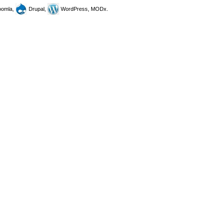
omla,
Drupal,
WordPress, MODx.