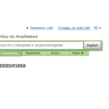
Запомнить сайт
Словарь на свой сайт
RU
едии на Академике
Найти!
Толкования
Переводы
Книги
Игры ⚽
ереводчика