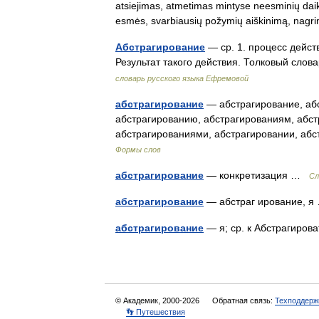
atsiejimas, atmetimas mintyse neesminių daikt
esmės, svarbiausių požymių aiškinimą, na
Абстрагирование
— ср. 1. процесс действ
Результат такого действия. Толковый сло
словарь русского языка Ефремовой
абстрагирование
— абстрагирование, абс
абстрагированию, абстрагированиям, абст
абстрагированиями, абстрагировании, аб
Формы слов
абстрагирование
— конкретизация …
Сл
абстрагирование
— абстраг ирование, 
абстрагирование
— я; ср. к Абстрагиров
© Академик, 2000-2026
Обратная связь:
Техподдерж
👣 Путешествия