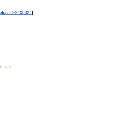
glossid
=
2400324
]
09
-
2013
.