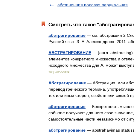
абстиненция половая парциальная
Смотреть что такое "абстрагирован
абстрагирование
— см. абстракция 2 Сло
Русский язык. З. Е. Александрова. 2011. 
АБСТРАГИРОВАНИЕ
— (англ. abstracting
элементов конкретного множества и отвлеч
исходного множества для А. может высту
энциклопедия
Абстрагирование
— Абстракция, или абстр
перевод греческого термина, употреблявш
тех или иных сторон, свойств или связе
абстрагирование
— Конкретность мышлени
событие получают для него свое значение,
самостоятельные части независимо от си
абстрагирование
— abstrahavimas statusas T